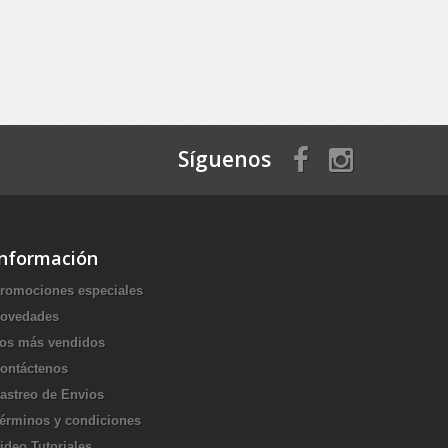
Síguenos
Información
romociones especiales
ovedades
os más vendidos
ontáctenos
astreo de Envios
érminos y condiciones
ideo Tutoriales