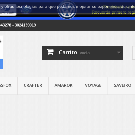
es y otras tecnologías para que podamos mejorar su experiencia durant
8343278 - 3024139019
Carrito
vacío
SSFOX
CRAFTER
AMAROK
VOYAGE
SAVEIRO