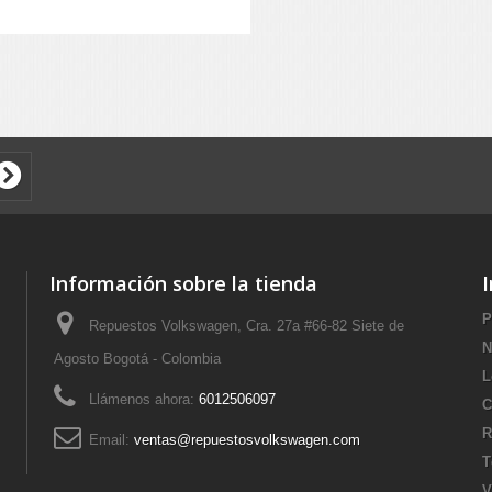
Información sobre la tienda
P
Repuestos Volkswagen, Cra. 27a #66-82 Siete de
N
Agosto Bogotá - Colombia
L
Llámenos ahora:
6012506097
C
R
Email:
ventas@repuestosvolkswagen.com
T
V