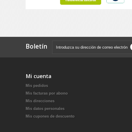
Boletín
Mi cuenta
Mis pedidos
Mis facturas por abono
Mis direcciones
Mis datos personales
Mis cupones de descuento